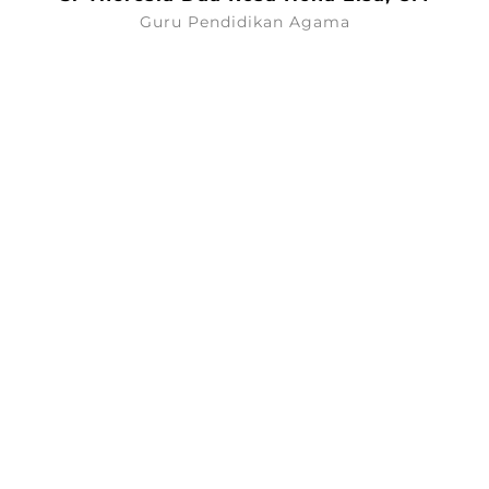
Guru Pendidikan Agama
Muhammad Afifa Bahrun, S.Pd.
Guru Seni Budaya dan PJOK
Valerina Emma Hasian Gultom, S.Pd.
Guru Bahasa Inggris
Ega Kharisma
Guru Bahasa Jepang
Justina Rais Lily Handajani, S.Pd.
Guru Bahasa Indonesia
KARYAWAN