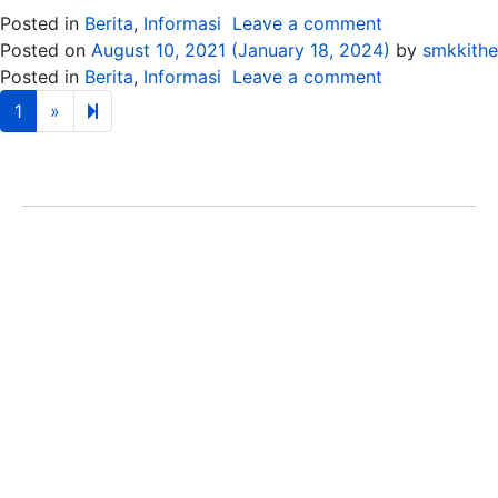
Posted in
Berita
,
Informasi
Leave a comment
Posted on
August 10, 2021
(January 18, 2024)
by
smkkithe
Posted in
Berita
,
Informasi
Leave a comment
Next page
2
1
»
ALAMAT
Jl. Pleburan Barat No.11 A, Kelurahan Pleburan,
Kecamatan Semarang Selatan, Kota Semarang, Jawa
Tengah 50241