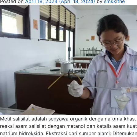
Posted on
April 18, 2024
(April 18, 2024)
by
smkkithe
Metil salisilat adalah senyawa organik dengan aroma khas,
reaksi asam salisilat dengan metanol dan katalis asam kuat 
natrium hidroksida. Ekstraksi dari sumber alami: Ditemuka