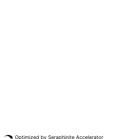
KONTAK KAMI
Telepon : (024) 8318542
WA : 0895403061909
E-mail :
smkki_theresiana@yahoo.co.id
© 2020 SMK Kimia Industri Theresiana. All Rights Reserved.
Optimized by Seraphinite Accelerator